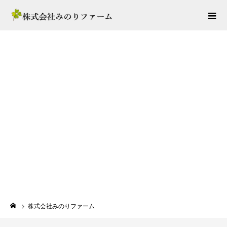
N
A
G
A
H
A
M
A
G
L
A
１０.２４sat-１１.８
株式会社みのりファーム
sun